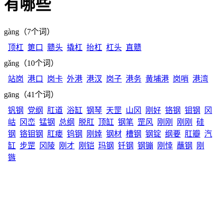
有哪些
gàng（7个词）
顶杠
筻口
戆头
撬杠
抬杠
杠头
直戆
gǎng（10个词）
站岗
港口
岗卡
外港
港汊
岗子
港务
黄埔港
岗哨
港湾
gāng（41个词）
钒钢
党纲
肛道
浴缸
钢琴
天罡
山冈
刚好
铬钢
钼钢
冈
岵
冈峦
锰钢
总纲
脱肛
顶缸
钢笔
罡风
刚刚
刚刚
硅
钢
铬钼钢
肛瘘
钨钢
刚婞
钢材
槽钢
钢锭
纲要
肛瓣
汽
缸
步罡
冈陵
刚才
刚铠
玛钢
钎钢
钢镚
刚悻
蘸钢
刚
镞