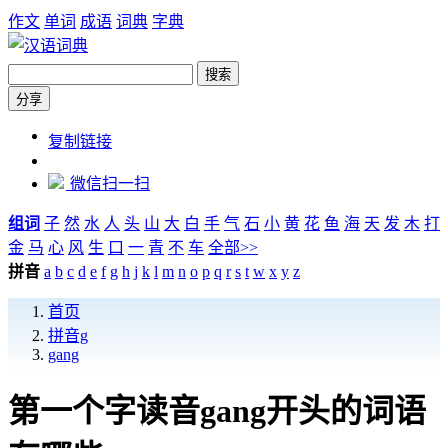
作文
单词
成语
词典
字典
搜索
分享
https://cidian.zw6.cn/pinyin/gang
复制链接
微信扫一扫
组词
子
然
水
人
头
山
大
白
手
气
石
小
黄
花
鱼
海
天
发
木
打
金
马
心
风
生
口
一
青
不
车
全部>>
拼音
a
b
c
d
e
f
g
h
j
k
l
m
n
o
p
q
r
s
t
w
x
y
z
首页
拼音g
gang
第一个字读音gang开头的词语