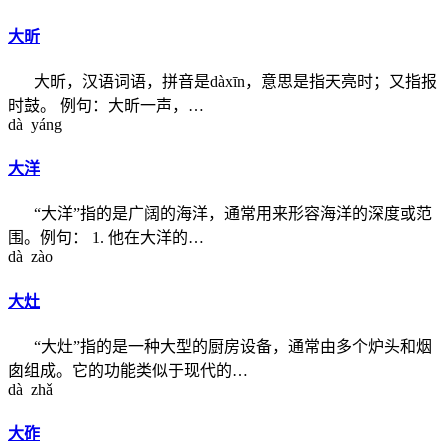
大昕
大昕，汉语词语，拼音是dàxīn，意思是指天亮时；又指报
时鼓。 例句：大昕一声，…
dà yáng
大洋
“大洋”指的是广阔的海洋，通常用来形容海洋的深度或范
围。例句： 1. 他在大洋的…
dà zào
大灶
“大灶”指的是一种大型的厨房设备，通常由多个炉头和烟
囱组成。它的功能类似于现代的…
dà zhǎ
大砟