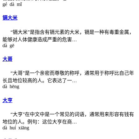
gé dà mǐ
镉大米
“镉大米”是指含有镉元素的大米，镉是一种有毒重金属，
能够对人体健康造成严重的危害…
dà gē
大哥
“大哥”是一个亲密而尊敬的称呼，通常用于称呼比自己年
长且地位较高的人。它表达了一…
dà hēng
大亨
“大亨”在中文中是一个常见的词语，通常用来形容有钱有
地位的人。例句：这位大亨在商…
dà huí xiāng