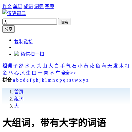
作文
单词
成语
词典
字典
搜索
分享
https://cidian.zw6.cn/zuci/%E5%A4%A7
复制链接
微信扫一扫
组词
子
然
水
人
头
山
大
白
手
气
石
小
黄
花
鱼
海
天
发
木
打
金
马
心
风
生
口
一
青
不
车
全部>>
拼音
a
b
c
d
e
f
g
h
j
k
l
m
n
o
p
q
r
s
t
w
x
y
z
首页
组词
大
大组词，带有大字的词语