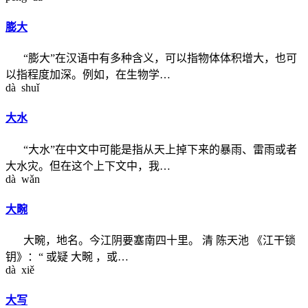
膨大
“膨大”在汉语中有多种含义，可以指物体体积增大，也可
以指程度加深。例如，在生物学…
dà shuǐ
大水
“大水”在中文中可能是指从天上掉下来的暴雨、雷雨或者
大水灾。但在这个上下文中，我…
dà wǎn
大畹
大畹，地名。今江阴要塞南四十里。 清 陈天池 《江干锁
钥》：“ 或疑 大畹 ，或…
dà xiě
大写