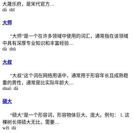
大晟乐府，是宋代官方…
dà shī
大师
“大师”是一个在许多领域中使用的词汇，通常指在该领域
中具有深厚专业知识和丰富经验…
dà shū
大叔
“大叔”这个词在网络用语中，通常用于形容年长且成熟稳
重的男性，通常是比实际年龄大…
shuò dà
硕大
“硕大”是一个形容词，形容物体巨大、庞大。例句： 1. 这
棵树长得硕大无比，需要…
wěi dà