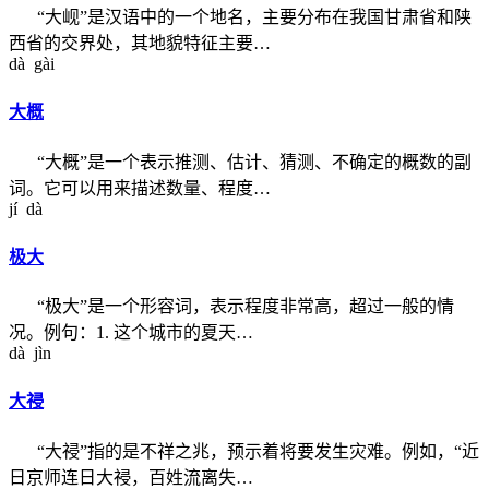
“大岘”是汉语中的一个地名，主要分布在我国甘肃省和陕
西省的交界处，其地貌特征主要…
dà gài
大概
“大概”是一个表示推测、估计、猜测、不确定的概数的副
词。它可以用来描述数量、程度…
jí dà
极大
“极大”是一个形容词，表示程度非常高，超过一般的情
况。例句：1. 这个城市的夏天…
dà jìn
大祲
“大祲”指的是不祥之兆，预示着将要发生灾难。例如，“近
日京师连日大祲，百姓流离失…