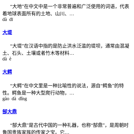
“大地”在中文中是一个非常普遍和广泛使用的词语，代表
着地球表面所有的土地、山川、…
dà dī
大堤
“大堤”在汉语中指的是防止洪水泛滥的堤坝，通常由混凝
土、石头、土壤或者竹木等材料…
dà è
大鳄
“大鳄”在中文里是一种比喻性的说法，源自“鳄鱼”的特
性。鳄鱼是一种大型爬行动物，…
gào dà dǐng
郜大鼎
“郜大鼎”是古代中国的一种礼器，也称“郜鼎”，是周朝时
鲁国贵族家族的传家之宝。它…