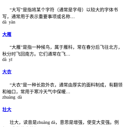
“大写”是指将某个字符（通常是字母）以较大的字体书
写，通常用于表示重要事项或名称…
dà yàn
大雁
“大雁”是指一种候鸟，属于雁科，常在春分后飞往北方，
秋分时飞回南方。它们通常在飞…
dà yī
大衣
“大衣”是一种长款外衣，通常由厚实的面料制成，有翻领
和袖口，常用于寒冷天气中保暖…
zhuàng dà
壮大
壮大，读音是zhuàng dà，意思是增强，使变大变强。例