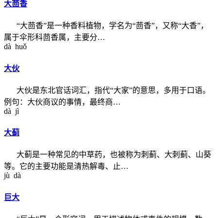
大茴香
“大茴香”是一种香料植物，学名为“茴香”，又称“大香”，
属于伞形科茴香属，主要分…
dà huǒ
大伙
大伙是东北官话词汇，指代“大家”的意思，多用于口语。
例句：大伙商议的事情，最终商…
dà jì
大蓟
大蓟是一种常见的中草药，也被称为刺蓟、大刺蓟、山葵
等。它的主要功能是清热解毒、止…
jù dà
巨大