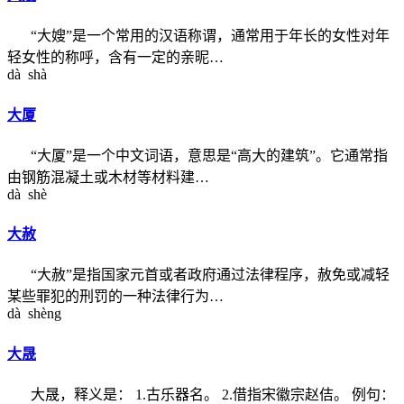
“大嫂”是一个常用的汉语称谓，通常用于年长的女性对年
轻女性的称呼，含有一定的亲昵…
dà shà
大厦
“大厦”是一个中文词语，意思是“高大的建筑”。它通常指
由钢筋混凝土或木材等材料建…
dà shè
大赦
“大赦”是指国家元首或者政府通过法律程序，赦免或减轻
某些罪犯的刑罚的一种法律行为…
dà shèng
大晟
大晟，释义是： 1.古乐器名。 2.借指宋徽宗赵佶。 例句：