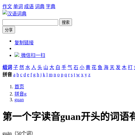
作文
单词
成语
词典
字典
搜索
分享
https://cidian.zw6.cn/pinyin/guan
复制链接
微信扫一扫
组词
子
然
水
人
头
山
大
白
手
气
石
小
黄
花
鱼
海
天
发
木
打
拼音
a
b
c
d
e
f
g
h
j
k
l
m
n
o
p
q
r
s
t
w
x
y
z
首页
拼音g
guan
第一个字读音guan开头的词语
guān（50个词）